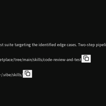
t suite targeting the identified edge cases. Two-step pipel
tplace/tree/main/skills/code-review-and-test
/.vibe/skills/