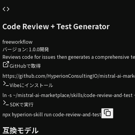
Code Review + Test Generator
free
workflow
バージョン
:
1.0.0
開発
Reviews code for issues then generates a comprehensive tes
GitHubで取得
https://github.com/HyperionConsultingIO/mistral-ai-marke
Vibeにインストール
ln -s ~/mistral-ai-marketplace/skills/code-review-and-test ~
SDKで実行
npx hyperion-skill run code-review-and-test
互換モデル