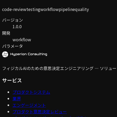
code-review
testing
workflow
pipeline
quality
バージョン
1.0.0
開発
workflow
パラメータ
フィジカルAIのための意思決定エンジニアリング — ソリ
サービス
プロダクトシステム
業界
エンゲージメント
プロダクト意思決定レビュー