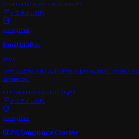
documentation
api-docs
readme
+
2
オフライン対応
prompt
free
Email Drafter
v
1.0.0
Draft professional emails from bullet points or intent. Ha
calibration.
email
communication
writing
+
2
オフライン対応
prompt
free
GDPR Compliance Checker