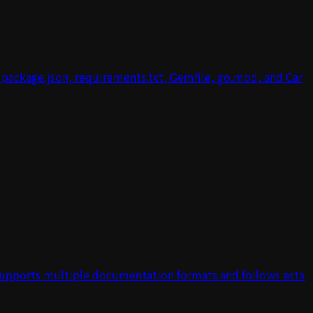
h package.json, requirements.txt, Gemfile, go.mod, and Car
 Supports multiple documentation formats and follows esta