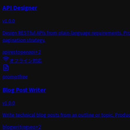
API Designer
v
1.0.0
Design RESTful APIs from plain-language requirements. Pr
pagination strategy.
api
rest
openapi
+
2
オフライン対応
prompt
free
Blog Post Writer
v
1.0.0
Write technical blog posts from an outline or topic. Produ
blog
writing
seo
+
2