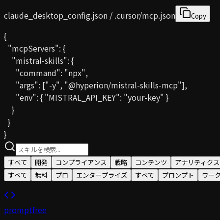
claude_desktop_config.json / .cursor/mcp.json
Copy
{

  "mcpServers": {

    "mistral-skills": {

      "command": "npx",

      "args": ["-y", "@hyperion/mistral-skills-mcp"],

      "env": { "MISTRAL_API_KEY": "your-key" }

    }

  }

}
すべて
開発
コンプライアンス
戦略
コンテンツ
アナリティクス
すべて
無料
プロ
エンタープライズ
すべて
プロンプト
ワー
prompt
free