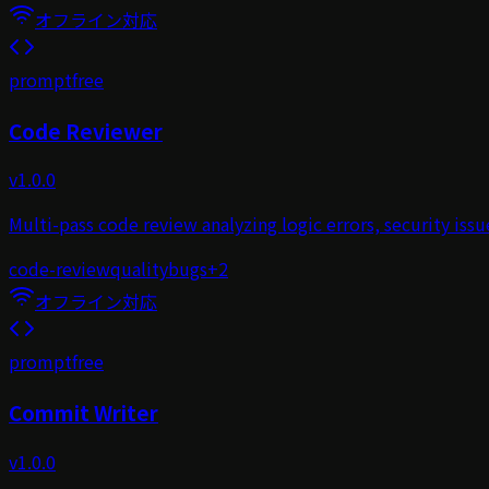
オフライン対応
prompt
free
Code Reviewer
v
1.0.0
Multi-pass code review analyzing logic errors, security iss
code-review
quality
bugs
+
2
オフライン対応
prompt
free
Commit Writer
v
1.0.0