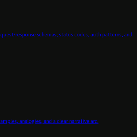
quest/response schemas, status codes, auth patterns, and
ples, analogies, and a clear narrative arc.