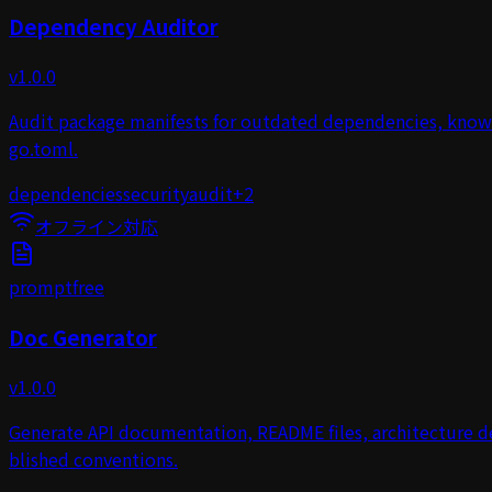
Dependency Auditor
v
1.0.0
Audit package manifests for outdated dependencies, known 
go.toml.
dependencies
security
audit
+
2
オフライン対応
prompt
free
Doc Generator
v
1.0.0
Generate API documentation, README files, architecture d
blished conventions.