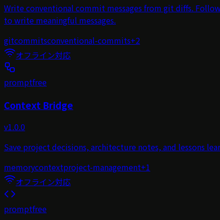
Write conventional commit messages from git diffs. Follo
to write meaningful messages.
git
commits
conventional-commits
+
2
オフライン対応
prompt
free
Context Bridge
v
1.0.0
Save project decisions, architecture notes, and lessons lea
memory
context
project-management
+
1
オフライン対応
prompt
free