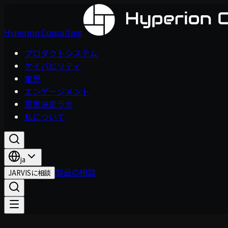
Hyperion Consulting
プロダクトシステム
ケイパビリティ
業界
エンゲージメント
意思決定ラボ
私について
ja
製品の相談
JARVISに相談