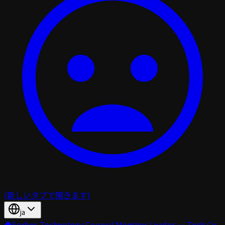
(新しいタブで開きます)
ja
◆
Forbes Technology Council Member Leader — Tech Co