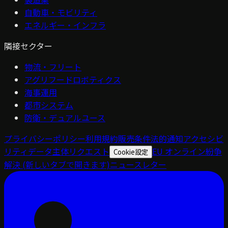
自動車・モビリティ
エネルギー・インフラ
隣接セクター
物流・フリート
アグリフードロボティクス
海事運用
都市システム
防衛・デュアルユース
プライバシーポリシー
利用規約
販売条件
法的通知
アクセシビ
リティ
データ主体リクエスト
EU オンライン紛争
Cookie設定
解決
(新しいタブで開きます)
ニュースレター