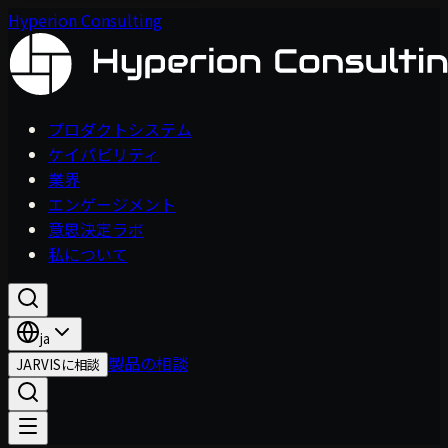
Hyperion Consulting
プロダクトシステム
ケイパビリティ
業界
エンゲージメント
意思決定ラボ
私について
ja
製品の相談
JARVISに相談