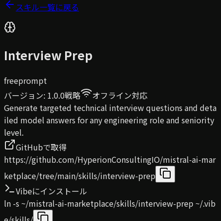
スキル一覧に戻る
Interview Prep
free
prompt
バージョン
:
1.0.0
戦略
オフライン対応
Generate targeted technical interview questions and deta
iled model answers for any engineering role and seniority
level.
GitHubで取得
https://github.com/HyperionConsultingIO/mistral-ai-mar
ketplace/tree/main/skills/interview-prep
Vibeにインストール
ln -s ~/mistral-ai-marketplace/skills/interview-prep ~/.vib
e/skills/