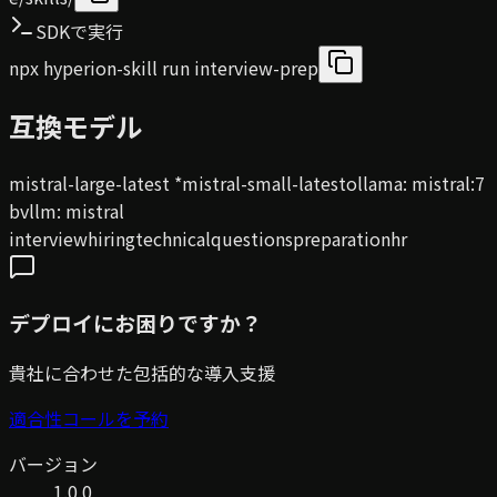
SDKで実行
npx hyperion-skill run interview-prep
互換モデル
mistral-large-latest
*
mistral-small-latest
ollama
:
mistral:7
b
vllm
:
mistral
interview
hiring
technical
questions
preparation
hr
デプロイにお困りですか？
貴社に合わせた包括的な導入支援
適合性コールを予約
バージョン
1.0.0