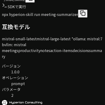
SDKで実行
npx hyperion-skill run meeting-summarizer
互換モデル
mistral-small-latest
mistral-large-latest
*
ollama
:
mistral:7
b
vllm
:
mistral
meetings
productivity
notes
action-items
decisions
summa
ry
バージョン
1.0.0
オペレーション
prompt
パラメータ
2