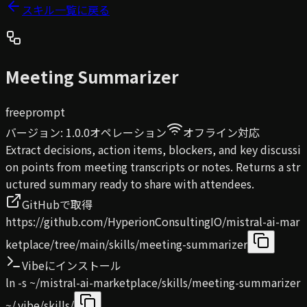
スキル一覧に戻る
Meeting Summarizer
free
prompt
バージョン
:
1.0.0
オペレーション
オフライン対応
Extract decisions, action items, blockers, and key discussi
on points from meeting transcripts or notes. Returns a str
uctured summary ready to share with attendees.
GitHubで取得
https://github.com/HyperionConsultingIO/mistral-ai-mar
ketplace/tree/main/skills/meeting-summarizer
Vibeにインストール
ln -s ~/mistral-ai-marketplace/skills/meeting-summarizer
~/.vibe/skills/