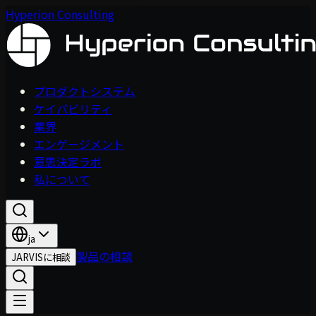
Hyperion Consulting
プロダクトシステム
ケイパビリティ
業界
エンゲージメント
意思決定ラボ
私について
ja
製品の相談
JARVISに相談