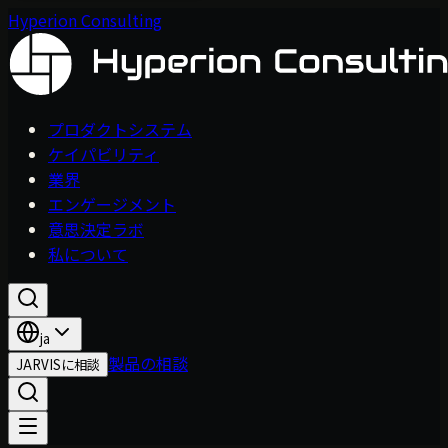
Hyperion Consulting
プロダクトシステム
ケイパビリティ
業界
エンゲージメント
意思決定ラボ
私について
ja
製品の相談
JARVISに相談