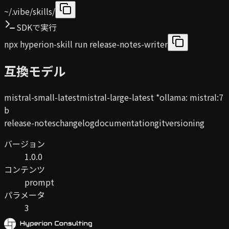
~/.vibe/skills/
SDKで実行
npx hyperion-skill run release-notes-writer
互換モデル
mistral-small-latest
mistral-large-latest
*
ollama
:
mistral:7
b
release-notes
changelog
documentation
git
versioning
バージョン
1.0.0
コンテンツ
prompt
パラメータ
3