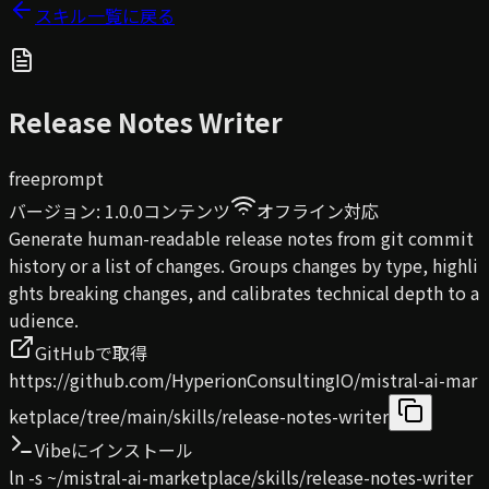
スキル一覧に戻る
Release Notes Writer
free
prompt
バージョン
:
1.0.0
コンテンツ
オフライン対応
Generate human-readable release notes from git commit
history or a list of changes. Groups changes by type, highli
ghts breaking changes, and calibrates technical depth to a
udience.
GitHubで取得
https://github.com/HyperionConsultingIO/mistral-ai-mar
ketplace/tree/main/skills/release-notes-writer
Vibeにインストール
ln -s ~/mistral-ai-marketplace/skills/release-notes-writer