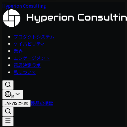
Hyperion Consulting
プロダクトシステム
ケイパビリティ
業界
エンゲージメント
意思決定ラボ
私について
ja
製品の相談
JARVISに相談