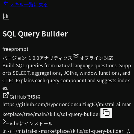
スキル一覧に戻る
SQL Query Builder
free
prompt
バージョン
:
1.0.0
アナリティクス
オフライン対応
Build SQL queries from natural language questions. Supp
orts SELECT, aggregations, JOINs, window functions, and
CTEs. Explains each query component and suggests index
es.
GitHubで取得
https://github.com/HyperionConsultingIO/mistral-ai-mar
ketplace/tree/main/skills/sql-query-builder
Vibeにインストール
ln -s ~/mistral-ai-marketplace/skills/sql-query-builder ~/.