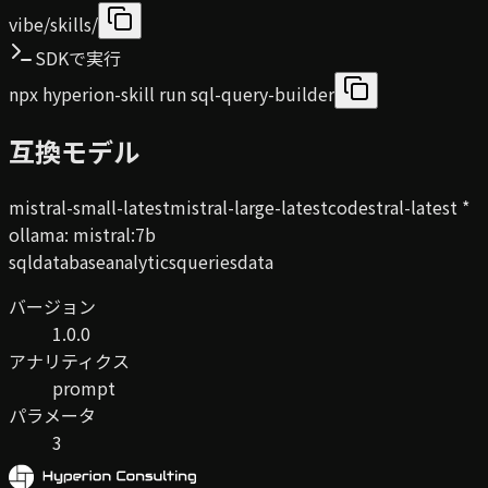
vibe/skills/
SDKで実行
npx hyperion-skill run sql-query-builder
互換モデル
mistral-small-latest
mistral-large-latest
codestral-latest
*
ollama
:
mistral:7b
sql
database
analytics
queries
data
バージョン
1.0.0
アナリティクス
prompt
パラメータ
3