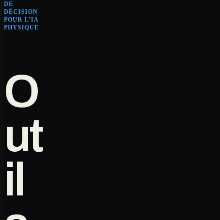
DE
DÉCISION
POUR L’IA
PHYSIQUE
O
ut
il